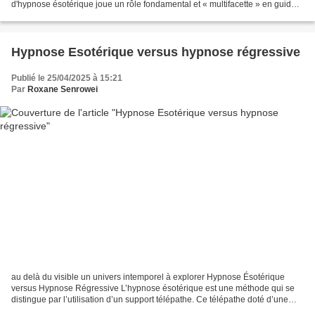
d'hypnose ésotérique joue un rôle fondamental et « multifacette » en guidant
le processus à partir de l'espace...
Hypnose Esotérique versus hypnose régressive
Publié le 25/04/2025 à 15:21
Par
Roxane Senrowei
au delà du visible un univers intemporel à explorer Hypnose Ésotérique
versus Hypnose Régressive L’hypnose ésotérique est une méthode qui se
distingue par l’utilisation d’un support télépathe. Ce télépathe doté d’une
haute suggestibilité hypnotique entre...